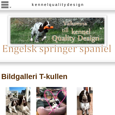
k e n n e l q u a l i t y d e s i g n
Bildgalleri T-kullen