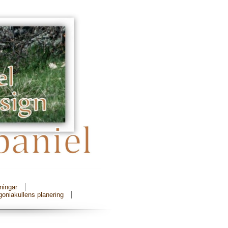
ningar
oniakullens planering