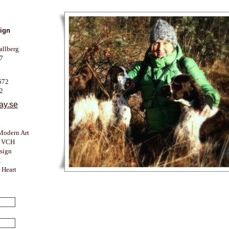
ign
allberg
7
672
2
ay.se
odern Art
E VCH
sign
H
 Heart