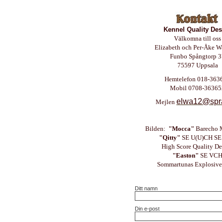
Kennel Quality Des
Välkomna till oss
Elizabeth och Per-Åke W
Funbo Spångtorp 3
75597 Uppsala
Hemtelefon 018-363
Mobil 0708-36365
elwa12@spr
Mejlen
Bilden:
"Mocca"
Barecho M
"Qitty"
SE U(U)CH S
High Score Quality De
"Easton"
SE VC
Sommartunas Explosive
Ditt namn
Din e-post