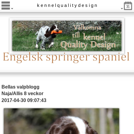
k e n n e l q u a l i t y d e s i g n
Bellas valpblogg
Naja/Allis 8 veckor
2017-04-30 09:07:43