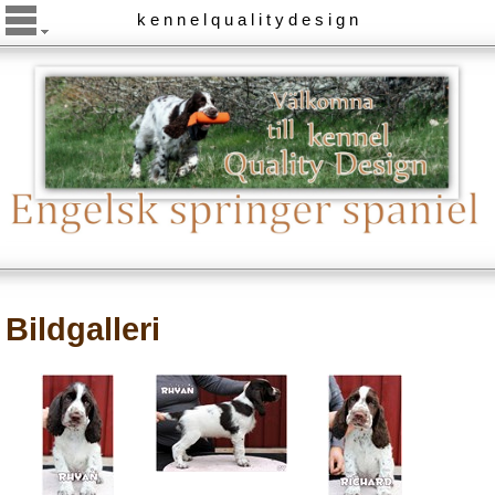
k e n n e l q u a l i t y d e s i g n
Bildgalleri